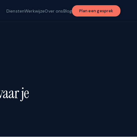
Diensten
Werkwijze
Over ons
Blog
Plan een gesprek
waar je