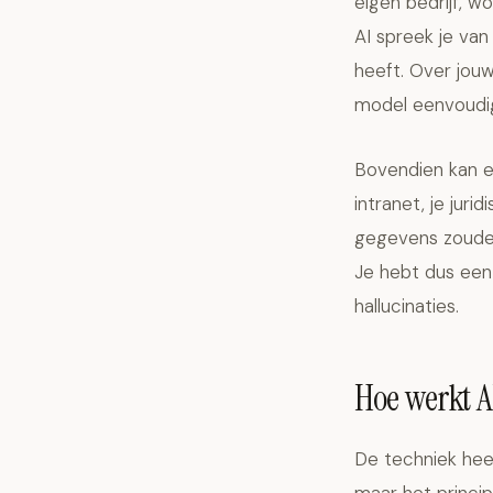
eigen bedrijf, w
AI spreek je van
heeft. Over jou
model eenvoudig 
Bovendien kan e
intranet, je jur
gegevens zouden 
Je hebt dus een
hallucinaties.
Hoe werkt A
De techniek heet