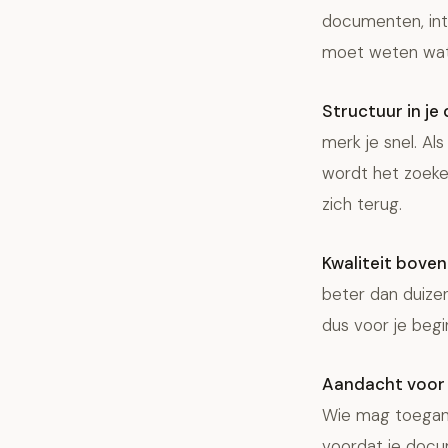
documenten, intr
moet weten wat 
Structuur in je 
merk je snel. A
wordt het zoeken
zich terug.
Kwaliteit boven
beter dan duizen
dus voor je begi
Aandacht voor v
Wie mag toegang 
voordat je docu