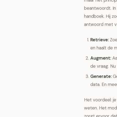
maar het princip
beantwoordt. In 
handboek. Hij zo
antwoord met ver
Retrieve:
Zoe
en haalt de 
Augment:
Aa
de vraag. Nu
Generate:
Ge
data. En mees
Het voordeel: je
weten. Het mode
zorgt ervoor dat