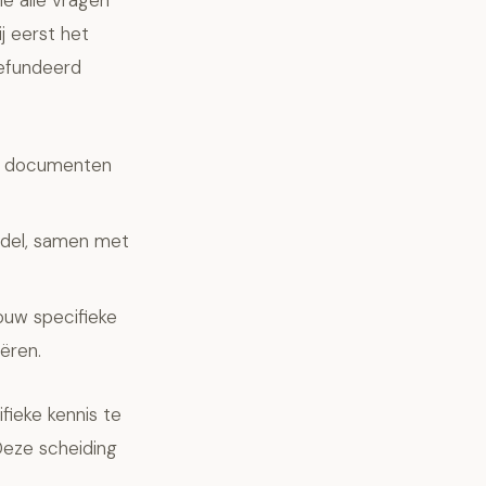
ie alle vragen
j eerst het
gefundeerd
uw documenten
del, samen met
uw specifieke
ëren.
ifieke kennis te
Deze scheiding