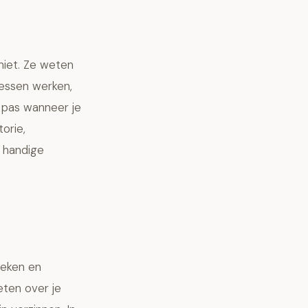
niet. Ze weten
cessen werken,
 pas wanneer je
orie,
n handige
oeken en
eten over je