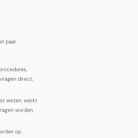
en paar
procedures,
 vragen direct,
oet weten, werkt
dvragen worden
worden op