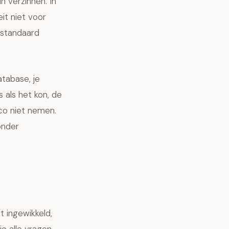
n verzinnen. In
it niet voor
 standaard
tabase, je
 als het kon, de
ico niet nemen.
onder
 ingewikkeld,