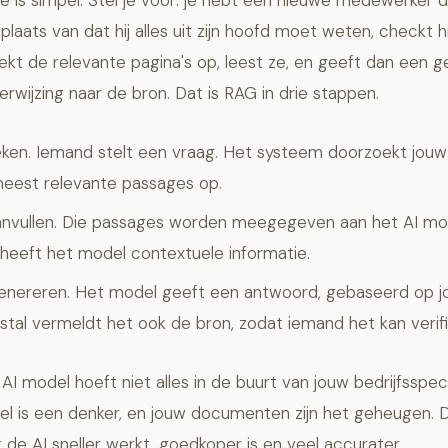
e is simpel. Stel je voor: je hebt een nieuwe medewerker d
plaats van dat hij alles uit zijn hoofd moet weten, checkt hi
ekt de relevante pagina's op, leest ze, en geeft dan een 
wijzing naar de bron. Dat is RAG in drie stappen.
ken. Iemand stelt een vraag. Het systeem doorzoekt jo
meest relevante passages op.
nvullen. Die passages worden meegegeven aan het AI mo
 heeft het model contextuele informatie.
nereren. Het model geeft een antwoord, gebaseerd op jo
tal vermeldt het ook de bron, zodat iemand het kan verifi
 AI model hoeft niet alles in de buurt van jouw bedrijfsspec
l is een denker, en jouw documenten zijn het geheugen. 
 de AI sneller werkt, goedkoper is en veel accurater.