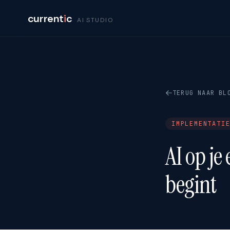
current
i
c
AI STUDIO
TERUG NAAR BL
IMPLEMENTATI
AI op je
begint