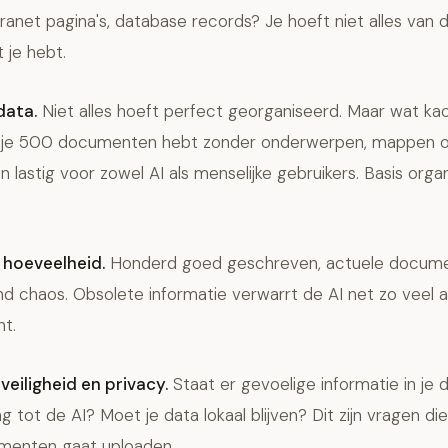
anet pagina's, database records? Je hoeft niet alles van 
je hebt.
data.
Niet alles hoeft perfect georganiseerd. Maar wat kaos
ls je 500 documenten hebt zonder onderwerpen, mappen 
 lastig voor zowel AI als menselijke gebruikers. Basis organ
 hoeveelheid.
Honderd goed geschreven, actuele docum
d chaos. Obsolete informatie verwarrt de AI net zo veel a
nt.
eiligheid en privacy.
Staat er gevoelige informatie in j
tot de AI? Moet je data lokaal blijven? Dit zijn vragen di
menten gaat uploaden.