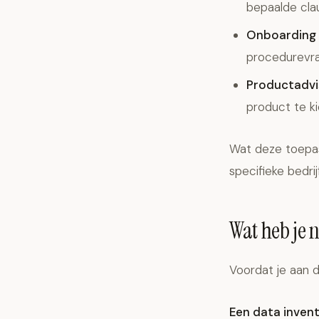
bepaalde clau
Onboarding 
procedurevra
Productadvi
product te ki
Wat deze toepas
specifieke bedri
Wat heb je 
Voordat je aan d
Een data invent