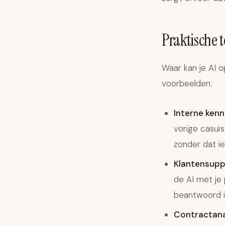
Praktische 
Waar kan je AI o
voorbeelden:
Interne kenn
vorige casuïs
zonder dat i
Klantensuppo
de AI met je
beantwoord i
Contractana