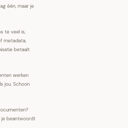
dag één, maar je
 te veel is,
of metadata,
isatie betaalt
enten werken
ls jou. Schoon
e documenten?
e je beantwoordt