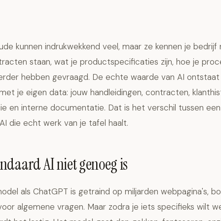
de kunnen indrukwekkend veel, maar ze kennen je bedrijf 
tracten staan, wat je productspecificaties zijn, hoe je pro
eerder hebben gevraagd. De echte waarde van AI ontstaat
met je eigen data: jouw handleidingen, contracten, klanthist
ie en interne documentatie. Dat is het verschil tussen ee
I die echt werk van je tafel haalt.
daard AI niet genoeg is
del als ChatGPT is getraind op miljarden webpagina's, b
 voor algemene vragen. Maar zodra je iets specifieks wilt w