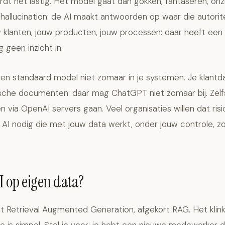
ordt het lastig. Het model gaat dan gokken, fantaseren, onzi
 hallucination: de AI maakt antwoorden op waar die autorite
w klanten, jouw producten, jouw processen: daar heeft een
geen inzicht in.
en standaard model niet zomaar in je systemen. Je klantda
idische documenten: daar mag ChatGPT niet zomaar bij. Zelfs
via OpenAI servers gaan. Veel organisaties willen dat ris
 AI nodig die met jouw data werkt, onder jouw controle, z
I op eigen data?
 Retrieval Augmented Generation, afgekort RAG. Het klinkt