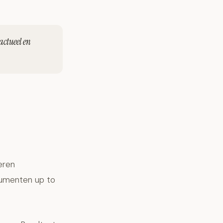
actueel en
eren
cumenten up to