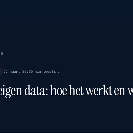
OG
E
11 maart 2026
6 min leestijd
 eigen data: hoe het werkt en 