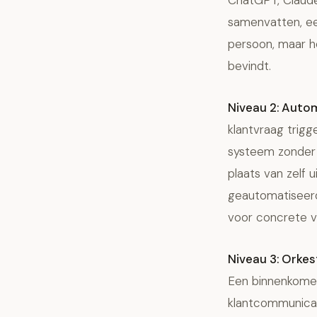
ChatGPT, Claude
samenvatten, een
persoon, maar he
bevindt.
Niveau 2: Autom
klantvraag trig
systeem zonder 
plaats van zelf 
geautomatiseerd
voor concrete v
Niveau 3: Orkes
Een binnenkomen
klantcommunicat