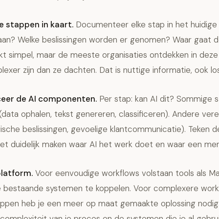
e stappen in kaart.
Documenteer elke stap in het huidige
aan? Welke beslissingen worden er genomen? Waar gaat d
nkt simpel, maar de meeste organisaties ontdekken in deze
xer zijn dan ze dachten. Dat is nuttige informatie, ook los
iceer de AI componenten.
Per stap: kan AI dit? Sommige s
(data ophalen, tekst genereren, classificeren). Andere vere
ische beslissingen, gevoelige klantcommunicatie). Teken d
t duidelijk maken waar AI het werk doet en waar een me
platform.
Voor eenvoudige workflows volstaan tools als Mak
e bestaande systemen te koppelen. Voor complexere wor
ppen heb je een meer op maat gemaakte oplossing nodig
complexiteit van je proces en de systemen die je al gebruik