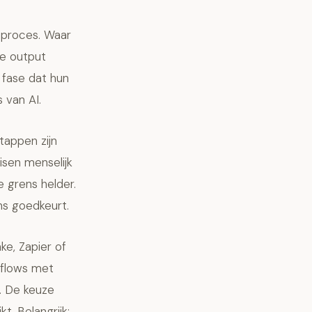
 proces. Waar
e output
 fase dat hun
 van AI.
tappen zijn
isen menselijk
e grens helder.
ns goedkeurt.
e, Zapier of
kflows met
. De keuze
t. Belangrijk: