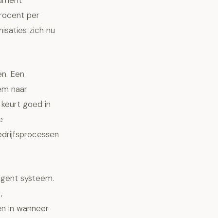
cument
procent per
isaties zich nu
en. Een
eem naar
keurt goed in
e
edrijfsprocessen
igent systeem.
,
en in wanneer