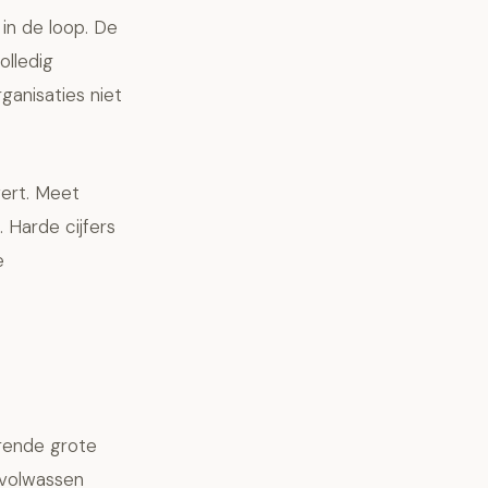
in de loop. De
olledig
ganisaties niet
ert. Meet
 Harde cijfers
e
lgende grote
n volwassen