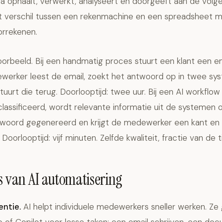
a ophaalt, verwerkt, analyseert en doorgeeft aan de volg
het verschil tussen een rekenmachine en een spreadsheet 
rrekenen.
orbeeld. Bij een handmatig proces stuurt een klant een e
werker leest de email, zoekt het antwoord op in twee syst
tuurt die terug. Doorlooptijd: twee uur. Bij een AI workflo
lassificeerd, wordt relevante informatie uit de systemen 
oord gegenereerd en krijgt de medewerker een kant en k
Doorlooptijd: vijf minuten. Zelfde kwaliteit, fractie van de ti
s van AI automatisering
entie.
AI helpt individuele medewerkers sneller werken. Ze