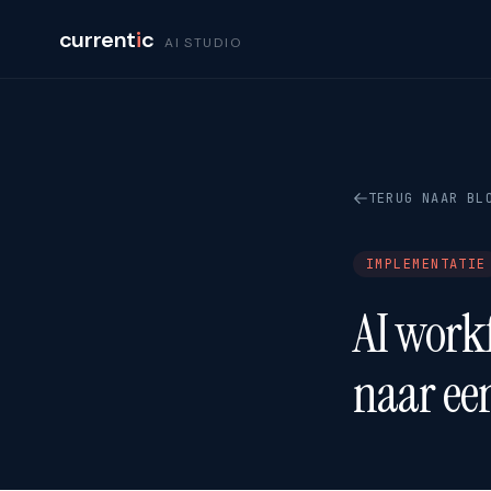
current
i
c
AI STUDIO
TERUG NAAR BL
IMPLEMENTATIE
AI workf
naar ee