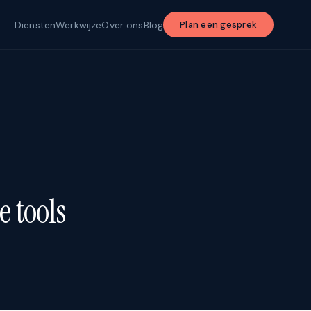
Diensten
Werkwijze
Over ons
Blog
Plan een gesprek
e tools