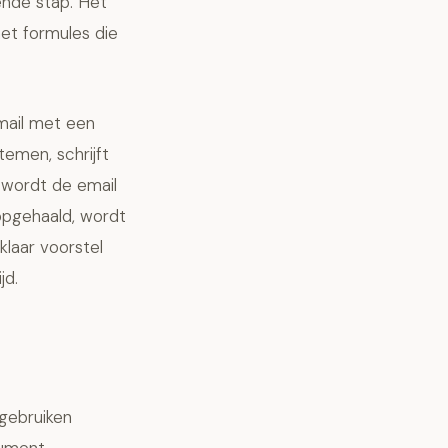
ende stap. Het
met formules die
mail met een
emen, schrijft
w wordt de email
opgehaald, wordt
laar voorstel
jd.
 gebruiken