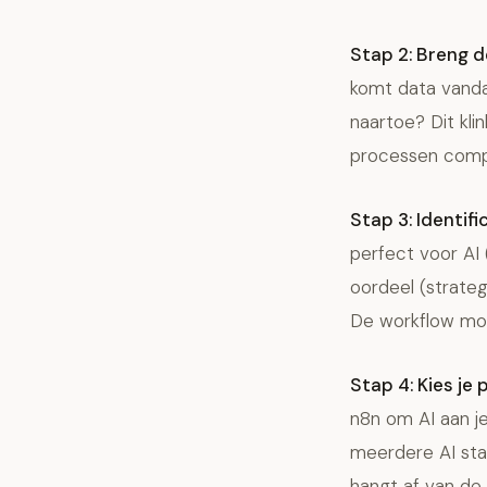
Stap 2: Breng d
komt data vand
naartoe? Dit kli
processen comple
Stap 3: Identif
perfect voor AI 
oordeel (strateg
De workflow moe
Stap 4: Kies je 
n8n om AI aan j
meerdere AI sta
hangt af van de 