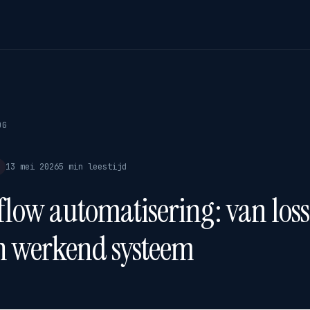
OG
13 mei 2026
5 min leestijd
low automatisering: van loss
n werkend systeem