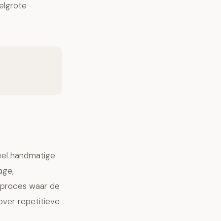
elgrote
eel handmatige
age,
t proces waar de
 over
repetitieve