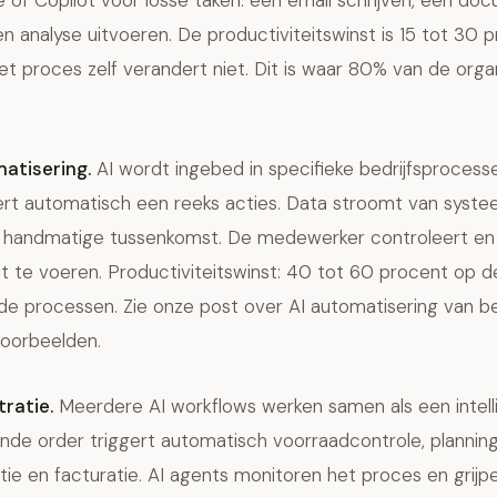
 of Copilot voor losse taken: een email schrijven, een do
 analyse uitvoeren. De productiviteitswinst is 15 tot 30 
t proces zelf verandert niet. Dit is waar 80% van de organ
atisering.
AI wordt ingebed in specifieke bedrijfsprocess
gert automatisch een reeks acties. Data stroomt van syst
handmatige tussenkomst. De medewerker controleert en 
uit te voeren. Productiviteitswinst: 40 tot 60 procent op d
e processen. Zie onze post over
AI automatisering van b
oorbeelden.
tratie.
Meerdere AI workflows werken samen als een intell
de order triggert automatisch voorraadcontrole, planning
ie en facturatie. AI agents monitoren het proces en grijp