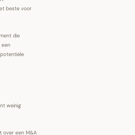
et beste voor
ument die
f een
 potentiële
nt weinig
st over een M&A