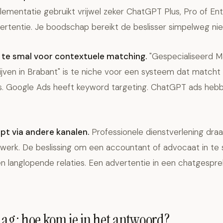
plementatie gebruikt vrijwel zeker ChatGPT Plus, Pro of Ente
ertentie. Je boodschap bereikt de beslisser simpelweg nie
s te smal voor contextuele matching.
"Gespecialiseerd 
ijven in Brabant" is te niche voor een systeem dat match
. Google Ads heeft keyword targeting. ChatGPT ads hebb
pt via andere kanalen.
Professionele dienstverlening draai
twerk. De beslissing om een accountant of advocaat in te 
n langlopende relaties. Een advertentie in een chatgespre
aag: hoe kom je in het antwoord?