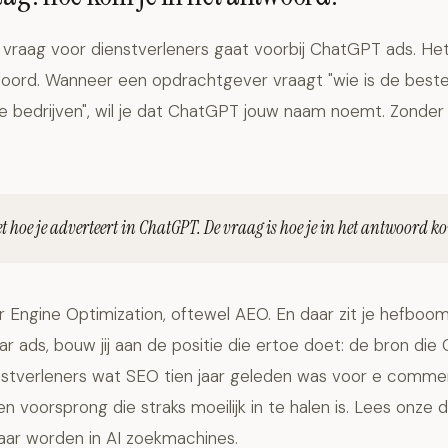
 vraag voor dienstverleners gaat voorbij ChatGPT ads. He
oord. Wanneer een opdrachtgever vraagt "wie is de beste
e bedrijven", wil je dat ChatGPT jouw naam noemt. Zonder 
et hoe je adverteert in ChatGPT. De vraag is hoe je in het antwoord k
Engine Optimization, oftewel AEO. En daar zit je hefboom.
aar ads, bouw jij aan de positie die ertoe doet: de bron die
nstverleners wat SEO tien jaar geleden was voor e comme
n voorsprong die straks moeilijk in te halen is. Lees onze
aar worden in AI zoekmachines
.