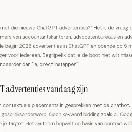
s met die nieuwe ChatGPT advertenties?" Het is de vraag d
ekamers van accountantskantoren, advocatenbureaus en advi
e begin 2026 advertenties in ChatGPT en opende op 5 me
r voor iedereen. Begrijpelijk dat je de boot niet wilt miss
eerder dan "ja, direct instappen".
T advertenties vandaag zijn
n contextuele placements in gesprekken met de chatbot. 
t gespreksonderwerp. Geen keyword bidding zoals bij Goog
 je target. Het systeem bepaalt op basis van context wel