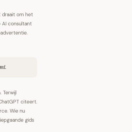
t draait om het
 AI consultant
advertentie.
omt.
 Terwijl
 ChatGPT citeert.
rce. Wie nu
 diepgaande gids