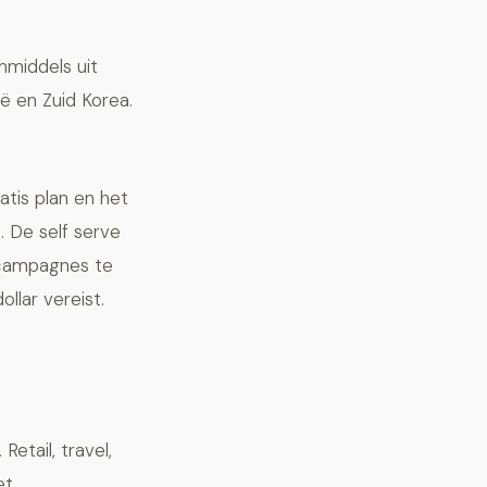
nmiddels uit
ië en Zuid Korea.
ratis plan en het
. De self serve
 campagnes te
lar vereist.
etail, travel,
et