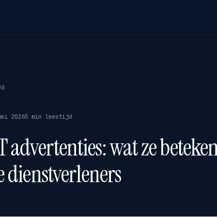
OG
mei 2026
5 min leestijd
 advertenties: wat ze beteke
e dienstverleners