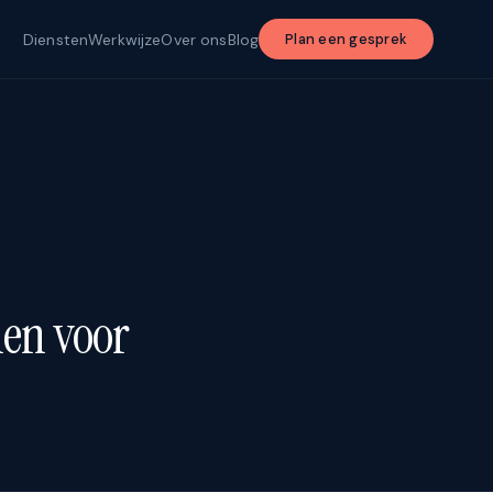
Diensten
Werkwijze
Over ons
Blog
Plan een gesprek
nen voor