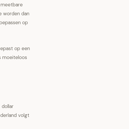
en meetbare
te worden dan
 toepassen op
egepast op een
s moeiteloos
 dollar
derland volgt