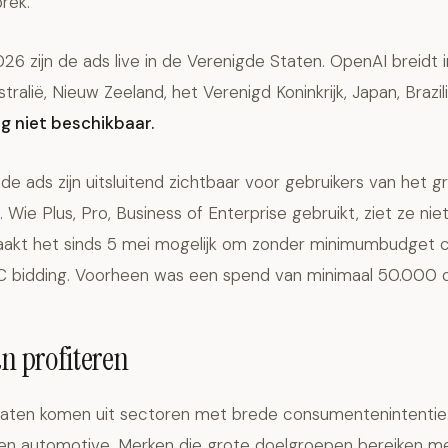
prek.
026 zijn de ads live in de Verenigde Staten. OpenAI breidt i
ralië, Nieuw Zeeland, het Verenigd Koninkrijk, Japan, Brazil
g niet beschikbaar.
: de ads zijn uitsluitend zichtbaar voor gebruikers van het g
ie Plus, Pro, Business of Enterprise gebruikt, ziet ze niet
akt het sinds 5 mei mogelijk om zonder minimumbudget
 bidding. Voorheen was een spend van minimaal 50.000 dol
an profiteren
aten komen uit sectoren met brede consumentenintentie. R
 en automotive. Merken die grote doelgroepen bereiken m