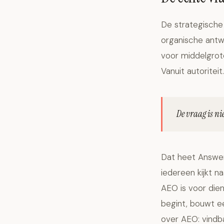
De strategische
organische antw
voor middelgrot
Vanuit autoriteit.
De vraag is ni
Dat heet Answer 
iedereen kijkt n
AEO is voor die
begint, bouwt ee
over
AEO: vindb