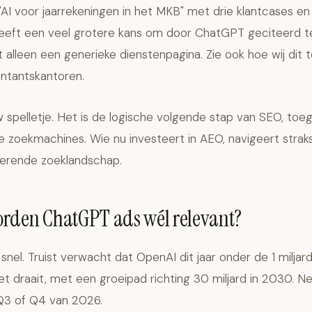
"AI voor jaarrekeningen in het MKB" met drie klantcases 
 heeft een veel grotere kans om door ChatGPT geciteerd 
 alleen een generieke dienstenpagina. Zie ook hoe wij dit
ntantskantoren
.
w spelletje. Het is de logische volgende stap van SEO, to
e zoekmachines. Wie nu investeert in AEO, navigeert strak
erende zoeklandschap.
rden ChatGPT ads wél relevant?
snel. Truist verwacht dat OpenAI dit jaar onder de 1 miljard
 draait, met een groeipad richting 30 miljard in 2030. Ne
 Q3 of Q4 van 2026.