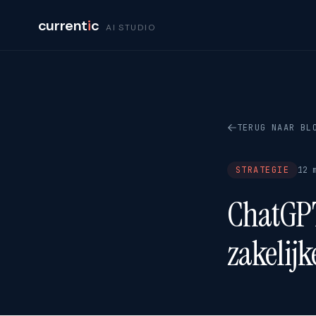
current
i
c
AI STUDIO
TERUG NAAR BL
STRATEGIE
12 
ChatGPT
zakelijk