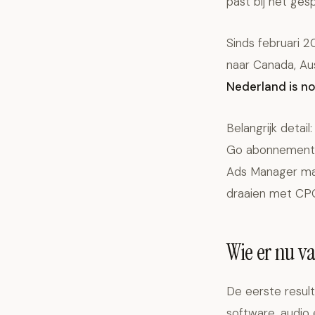
past bij het ges
Sinds februari 2
naar Canada, Aust
Nederland is no
Belangrijk detail
Go abonnement. W
Ads Manager ma
draaien met CPC
Wie er nu v
De eerste result
software, audio