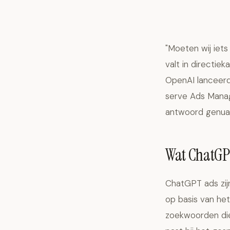
"Moeten wij iet
valt in directi
OpenAI lanceerd
serve Ads Manage
antwoord genuanc
Wat ChatGP
ChatGPT ads zij
op basis van he
zoekwoorden die