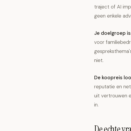
traject of AI im
geen enkele adv
Je doelgroep i
voor familiebedr
gespreksthema's
niet.
De koopreis loo
reputatie en ne
uit vertrouwen e
in.
De echte vr