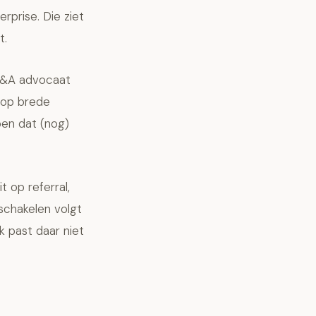
rprise. Die ziet
t.
M&A advocaat
t op brede
en dat (nog)
t op referral,
schakelen volgt
k past daar niet