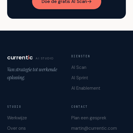
Doe de gratis AI Scan
current
i
c
DIENSTEN
AI STUDIO
AI Scan
Van strategie tot werkende
oplossing.
AI Sprint
AI Enablement
STUDIO
CONTACT
Werkwijze
Plan een gesprek
Over ons
martin@currentic.com