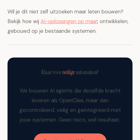
Wil je dit niet zelf uitzoeken maar laten bouwen?
Bekijk hoe wij
AI-oplossingen op maat
ontwikkelen,
gebouwd op je bestaande systemen.
Klaar voor
veilige
automation?
We bouwen AI agents die dezelfde kracht
leveren als OpenClaw, maar dan
gecontroleerd, veilig en geïntegreerd met
jouw systemen. Geen risico, wel resultaat.