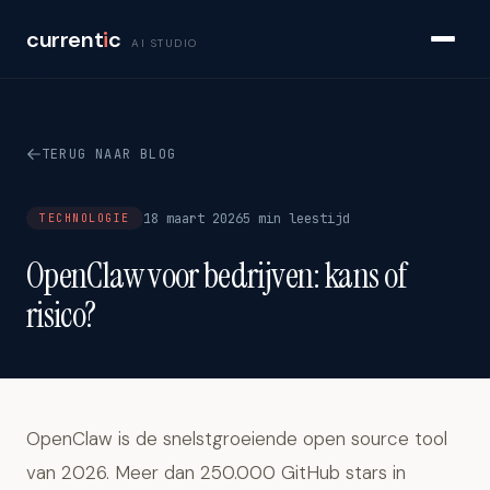
current
i
c
AI STUDIO
TERUG NAAR BLOG
18 maart 2026
5 min leestijd
TECHNOLOGIE
OpenClaw voor bedrijven: kans of
risico?
OpenClaw is de snelstgroeiende open source tool
van 2026. Meer dan 250.000 GitHub stars in