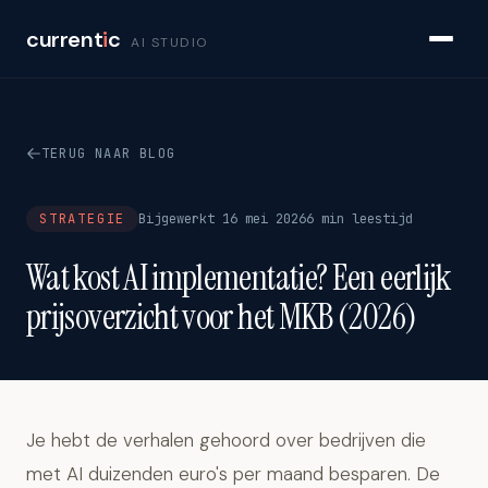
current
i
c
AI STUDIO
TERUG NAAR BLOG
STRATEGIE
Bijgewerkt 16 mei 2026
6 min leestijd
Wat kost AI implementatie? Een eerlijk
prijsoverzicht voor het MKB (2026)
Je hebt de verhalen gehoord over bedrijven die
met AI duizenden euro's per maand besparen. De