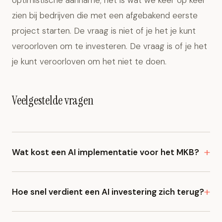
optimistische aanname; het is wat we keer op keer
zien bij bedrijven die met een afgebakend eerste
project starten. De vraag is niet of je het je kunt
veroorloven om te investeren. De vraag is of je het
je kunt veroorloven om het niet te doen.
Veelgestelde vragen
Wat kost een AI implementatie voor het MKB?
Voor het MKB liggen de kosten doorgaans tussen de
€5.000 en €35.000 voor een op maat gebouwde
Hoe snel verdient een AI investering zich terug?
oplossing. Daarnaast reken je op €200 tot €1.500 per
In de praktijk verdient een goed gekozen AI project
maand aan doorlopende kosten voor API-gebruik,