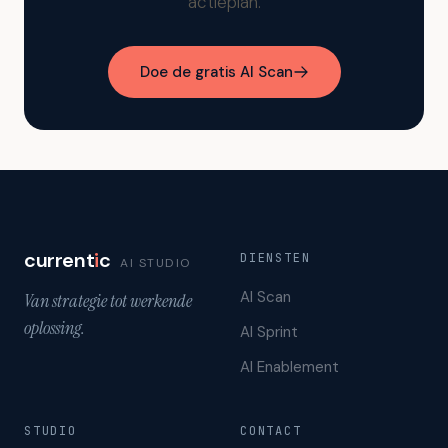
actieplan.
Doe de gratis AI Scan
current
i
c
DIENSTEN
AI STUDIO
AI Scan
Van strategie tot werkende
oplossing.
AI Sprint
AI Enablement
STUDIO
CONTACT