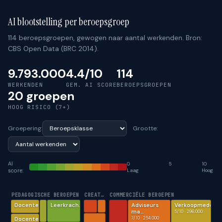
AI blootstelling per beroepsgroep
114 beroepsgroepen, gewogen naar aantal werkenden. Bron:
CBS Open Data (BRC 2014).
9.793.000
4.4/10
114
WERKENDEN
GEM. AI SCORE
BEROEPSGROEPEN
20 groepen
HOOG RISICO (7+)
Groepering:
Grootte:
AI
0
5
10
score:
Laag
Hoog
PEDAGOGISCHE BEROEPEN
CREATIEVE EN TAALKUNDIGE BEROEPEN
COMMERCIËLE BEROEPEN
Docente…
Leerkrach…
Adviseurs
Verkoopmede…
ma…
5/10 · 296.000
7/10 · 254.000
Docente…