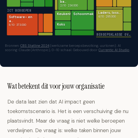
ba…
2/10 · 234.000
ICT BEROEPEN
Laders, loss…
Keukenh…
Schoonmake…
Software- en
4/10 · 295.000
a…
Koks
8/10 · 373.000
BEROEPSKLASSE OVERIG
Bronnen:
CBS Statline 2024
(werkzame beroepsbevolking, uurlonen). AI
scoring: Claude (Anthropic), 0–10 schaal. Gebouwd door
Currentic AI Studio
.
Wat betekent dit voor jouw organisatie
De data laat zien dat AI impact geen
toekomstscenario is. Het is een verschuiving die nu
plaatsvindt. Maar de vraag is niet welke beroepen
verdwijnen. De vraag is: welke taken binnen jouw