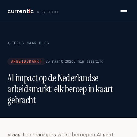
current
i
c
AI STUDIO
TERUG NAAR BLOG
ARBEIDSMARKT
25 maart 2026
5 min leestijd
AI impact op de Nederlandse
arbeidsmarkt: elk beroep in kaart
gebracht
Vraag tien managers welke beroepen AI gaat