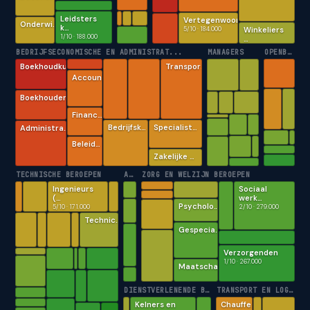
Leidsters
Vertegenwoor…
Onderwi…
k…
5/10 · 184.000
Winkeliers
1/10 · 188.000
…
BEDRIJFSECONOMISCHE EN ADMINISTRAT...
MANAGERS
OPENBAAR BESTUUR, VEILIGHEID EN JU.
Boekhoudku…
Transpor…
Accoun…
Boekhouders
Financ…
Bedrijfsk…
Specialist…
Administra…
Beleid…
Zakelijke …
TECHNISCHE BEROEPEN
AGRARISCHE BEROEPEN
ZORG EN WELZIJN BEROEPEN
Ingenieurs
Sociaal
(…
werk…
Psycholo…
5/10 · 171.000
2/10 · 279.000
Technic…
Gespecia…
Verzorgenden
1/10 · 267.000
Maatscha…
DIENSTVERLENENDE BEROEPEN
TRANSPORT EN LOGISTIEK BEROEPEN
Kelners en
Chauffe…