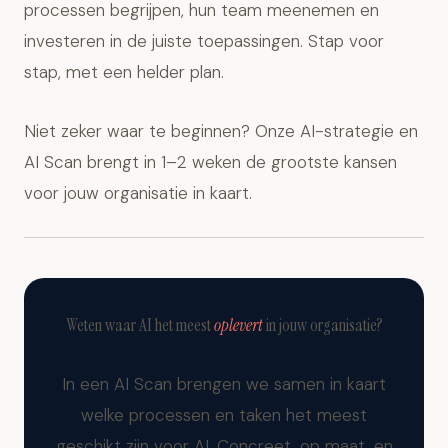
processen begrijpen, hun team meenemen en
investeren in de juiste toepassingen. Stap voor
stap, met een helder plan.
Niet zeker waar te beginnen? Onze
AI-strategie en
AI Scan
brengt in 1–2 weken de grootste kansen
voor jouw organisatie in kaart.
Weten waar AI het meest
oplevert
in jouw organisatie?
In een AI Scan brengen we samen in kaart
welke processen en taken het meest
geschikt zijn voor AI. Concreet, op maat, en