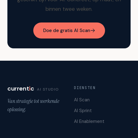
binnen twee weken.
Doe de gratis AI Scan
current
i
c
DIENSTEN
AI STUDIO
AI Scan
Van strategie tot werkende
oplossing.
AI Sprint
AI Enablement