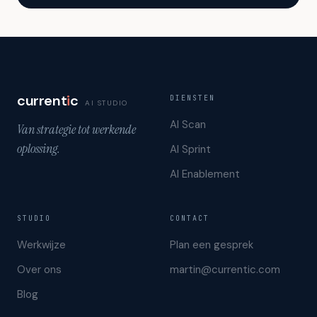
current
i
c
DIENSTEN
AI STUDIO
AI Scan
Van strategie tot werkende
oplossing.
AI Sprint
AI Enablement
STUDIO
CONTACT
Werkwijze
Plan een gesprek
Over ons
martin@currentic.com
Blog