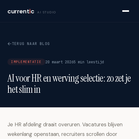
current
i
c
AI STUDIO
TERUG NAAR BLOG
20 maart 2026
5 min leestijd
IMPLEMENTATIE
AI voor HR en werving selectie: zo zet je
het slim in
Je HR afdeling draait overuren. Vacatures blijven
wekenlang openstaan, recruiters scrollen door