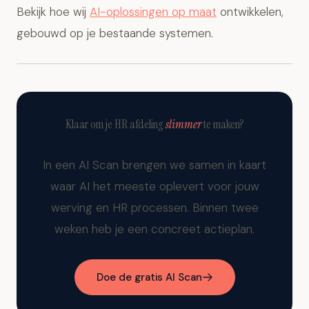
Bekijk hoe wij
AI-oplossingen op maat
ontwikkelen,
gebouwd op je bestaande systemen.
Klaar om je HR afdeling
slimmer
te maken?
In een AI Scan brengen we samen in kaart
waar AI het meeste oplevert voor jouw
werving en HR processen. Binnen twee
weken heb je een concreet actieplan.
Doe de gratis AI Scan