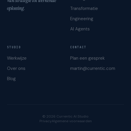
Van strategie tot werkende
oplossing.
Transformatie
Engineering
AI Agents
STUDIO
CONTACT
Werkwijze
Plan een gesprek
Over ons
martin@currentic.com
Blog
© 2026 Currentic AI Studio
Privacy
Algemene voorwaarden