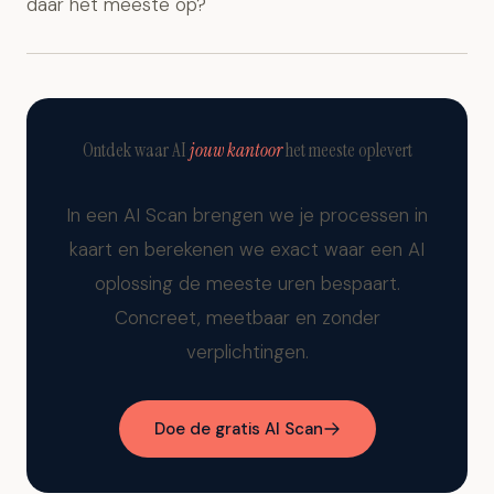
daar het meeste op?
Ontdek waar AI
jouw kantoor
het meeste oplevert
In een AI Scan brengen we je processen in
kaart en berekenen we exact waar een AI
oplossing de meeste uren bespaart.
Concreet, meetbaar en zonder
verplichtingen.
Doe de gratis AI Scan