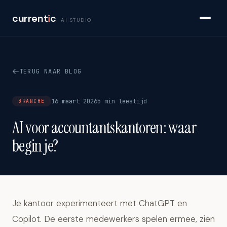
current
i
c
AI STUDIO
TERUG NAAR BLOG
16 maart 2026
5 min leestijd
BRANCHE
AI voor accountantskantoren: waar
begin je?
Je kantoor experimenteert met ChatGPT en
Copilot. De eerste medewerkers spelen ermee, zien