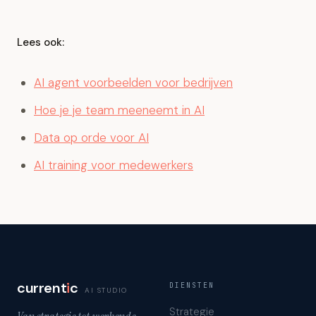
Lees ook:
AI agent voorbeelden voor bedrijven
Hoe je je team meeneemt in AI
Data op orde voor AI
AI training voor medewerkers
current
i
c
DIENSTEN
AI STUDIO
Strategie