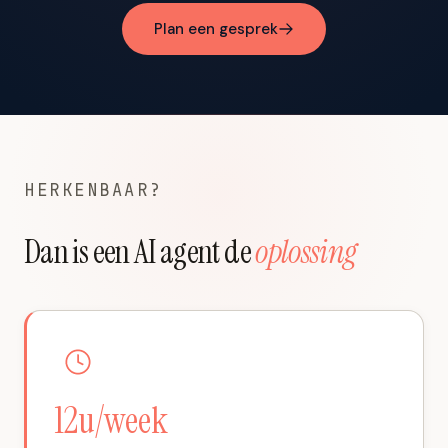
Plan een gesprek
HERKENBAAR?
Dan is een AI agent de
oplossing
12u/week