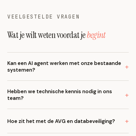
VEELGESTELDE VRAGEN
Wat je wilt weten voordat je
begint
Kan een AI agent werken met onze bestaande
systemen?
Ja. We bouwen agents die via API koppelingen
aansluiten op je huidige tools: CRM, ERP, email,
Hebben we technische kennis nodig in ons
team?
databases, projectmanagement en meer. Heeft een
systeem geen API, dan zoeken we een alternatieve
Nee. Wij verzorgen het volledige technische traject: van
route. De agent past zich aan jouw infrastructuur aan,
ontwerp tot oplevering. Na oplevering krijg je een
Hoe zit het met de AVG en databeveiliging?
niet andersom.
handleiding en kennisoverdrachtsessie zodat je team
Privacy en beveiliging ontwerpen we vanaf het begin