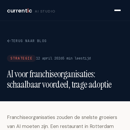
current
i
c
AI STUDIO
TERUG NAAR BLOG
STRATEGIE
12 april 2026
5 min leestijd
AI voor franchiseorganisaties:
schaalbaar voordeel, trage adoptie
Franchiseorganisaties zouden de snelste groeiers
van AI moeten zijn. Een restaurant in Rotterdam