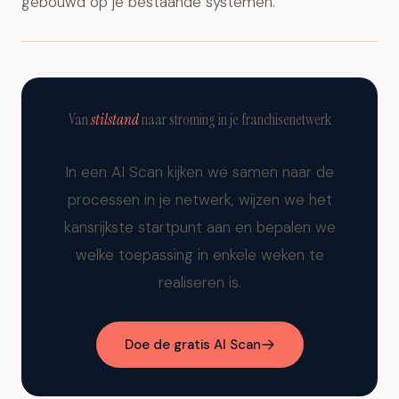
gebouwd op je bestaande systemen.
Van
stilstand
naar stroming in je franchisenetwerk
In een AI Scan kijken we samen naar de
processen in je netwerk, wijzen we het
kansrijkste startpunt aan en bepalen we
welke toepassing in enkele weken te
realiseren is.
Doe de gratis AI Scan