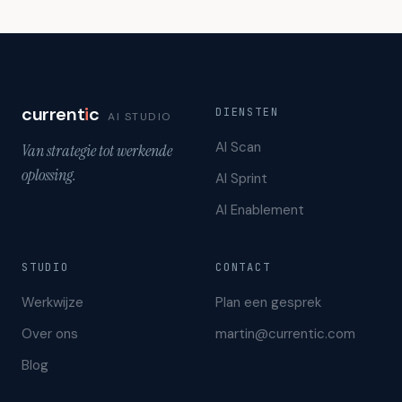
current
i
c
DIENSTEN
AI STUDIO
AI Scan
Van strategie tot werkende
oplossing.
AI Sprint
AI Enablement
STUDIO
CONTACT
Werkwijze
Plan een gesprek
Over ons
martin@currentic.com
Blog