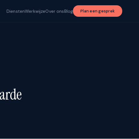
Diensten
Werkwijze
Over ons
Blog
Plan een gesprek
aarde