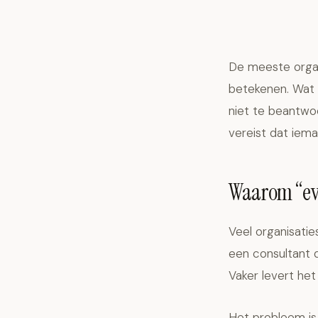
De meeste organi
betekenen. Wat z
niet te beantwo
vereist dat ieman
Waarom “eve
Veel organisati
een consultant d
Vaker levert het
Het probleem is 