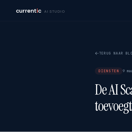
current
i
c
AI STUDIO
TERUG NAAR BL
DIENSTEN
9 ma
De AI Sc
toevoegt