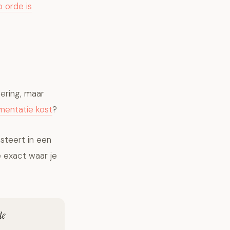
 orde is
tering, maar
mentatie kost
?
steert in een
e exact waar je
de