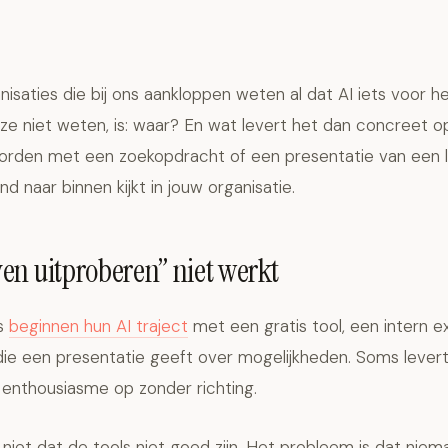
saties die bij ons aankloppen weten al dat AI iets voor h
e niet weten, is: waar? En wat levert het dan concreet op
orden met een zoekopdracht of een presentatie van een l
d naar binnen kijkt in jouw organisatie.
n uitproberen” niet werkt
es
beginnen hun AI traject
met een gratis tool, een intern e
ie een presentatie geeft over mogelijkheden. Soms levert 
 enthousiasme op zonder richting.
niet dat de tools niet goed zijn. Het probleem is dat niem