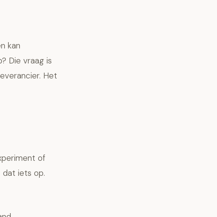
en kan
? Die vraag is
everancier. Het
xperiment of
dat iets op.
and