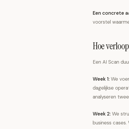
Een concrete a
voorstel waarme
Hoe verloopt
Een AI Scan duur
Week 1:
We voer
dagelijkse oper
analyseren twee 
Week 2:
We stru
business cases.