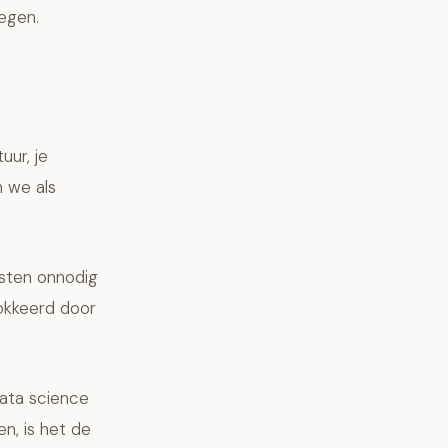
egen.
uur, je
n we als
osten onnodig
okkeerd door
data science
n, is het de