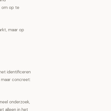
t om op te
arkt, maar op
het identificeren
, maar concreet:
oneel onderzoek,
t alleen in het