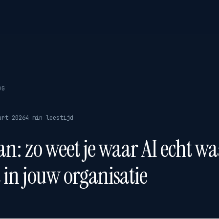
OG
art 2026
4 min leestijd
an: zo weet je waar AI echt w
 in jouw organisatie