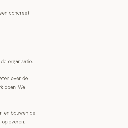
een concreet
de organisatie.
eten over de
erk doen. We
den en bouwen de
 opleveren.