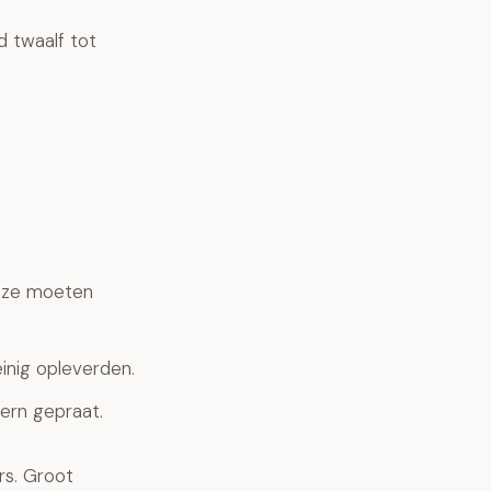
d twaalf tot
r ze moeten
einig opleverden.
tern gepraat.
rs. Groot