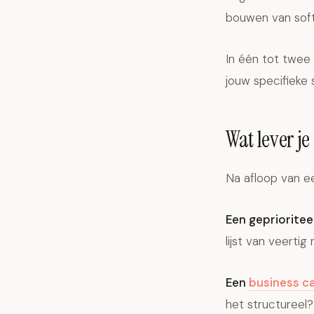
bouwen van sof
In één tot twee
jouw specifieke
Wat lever j
Na afloop van ee
Een geprioritee
lijst van veerti
Een
business c
het structureel?