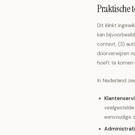
Praktische 
Dit klinkt ingewi
kan bijvoorbeeld
context, (3) au
doorverwijzen na
hoeft te komen—
In Nederland zi
Klantenservi
veelgestelde 
eenvoudige z
Administrati