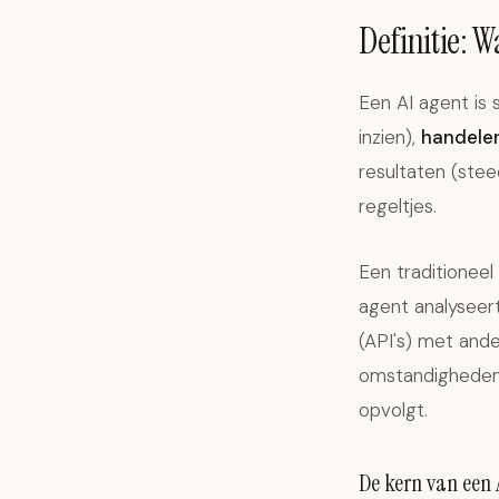
Definitie: W
Een AI agent is 
inzien),
handele
resultaten (stee
regeltjes.
Een traditioneel
agent analyseert
(API's) met and
omstandigheden. 
opvolgt.
De kern van een 