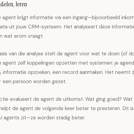
elen, leren
agent krijgt informatie via een ingang—bijvoorbeeld inko
data uit jouw CRM-systeem. Het analyseert deze informatie
en wat erom vraagt.
sis van die analyse stelt de agent voor wat te doen (of d
en agent zelf koppelingen opzetten met systemen: je agen
, informatie opzoeken, een record aanmaken. Het neemt z
r een persoon worden gezet.
ctie evalueert de agent de uitkomst. Wat ging goed? Wa
elpt de agent de volgende keer beter te presteren. Dit i
n AI agents zit—ze worden stadig beter.