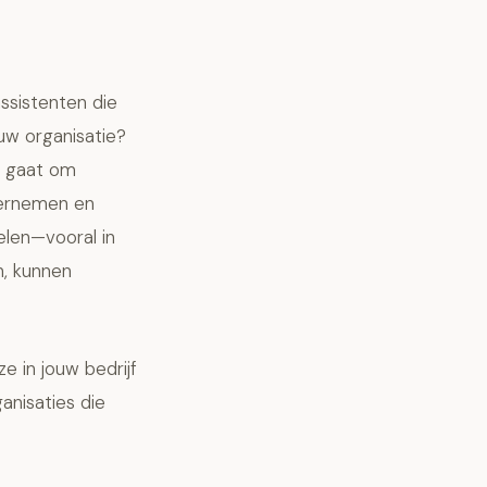
ssistenten die
ouw organisatie?
t gaat om
dernemen en
len—vooral in
n, kunnen
e in jouw bedrijf
anisaties die