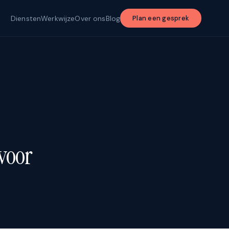
Diensten
Werkwijze
Over ons
Blog
Plan een gesprek
 voor