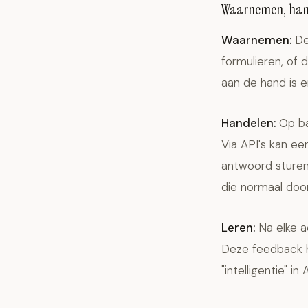
Waarnemen, hand
Waarnemen:
De 
formulieren, of 
aan de hand is 
Handelen:
Op ba
Via API's kan e
antwoord sturen
die normaal doo
Leren:
Na elke a
Deze feedback h
"intelligentie" i