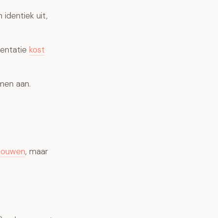
identiek uit,
mentatie
kost
men aan.
 bouwen
, maar