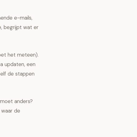
mende e-mails,
, begrijpt wat er
oet het meteen).
da updaten, een
elf de stappen
t moet anders?
s waar de