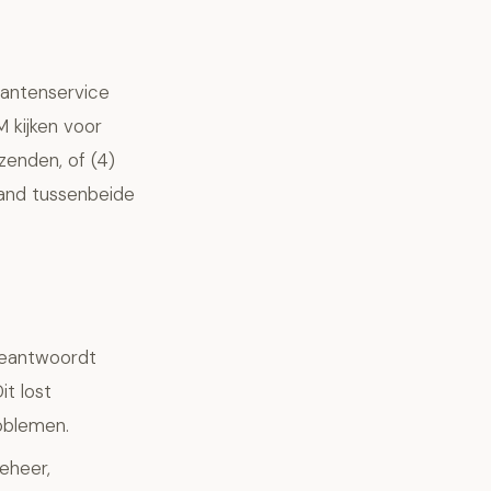
klantenservice
M kijken voor
zenden, of (4)
mand tussenbeide
eantwoordt
it lost
oblemen.
eheer,