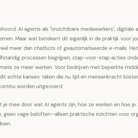
hoord: AI agents als "onzichtbare medewerkers", digitale a
emen. Maar wat betekent dit eigenlijk in de praktijk voor j
 veel meer dan chatbots of geautomatiseerde e-mails. He
lfstandig processen begrijpen, stap-voor-stap acties on
mate ze meer werken. Voor bedrijven met beperkte midde
it echte kansen: taken die nu tijd en mensenkracht koste
continu worden uitgevoerd.
je mee door wat AI agents zijn, hoe ze werken en hoe je z
, geen vage beloften—alleen praktische inzichten voor org
doen.