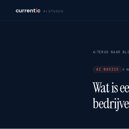
current
i
c
AI STUDIO
TERUG NAAR BL
AI BASICS
4 m
Wat is e
bedrijv