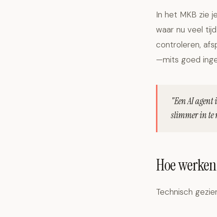
In het MKB zie j
waar nu veel tij
controleren, af
—mits goed inge
"Een AI agent i
slimmer in te 
Hoe werken 
Technisch gezien