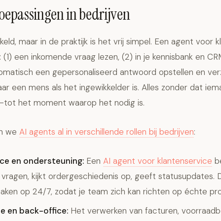
toepassingen in bedrijven
kkeld, maar in de praktijk is het vrij simpel. Een agent voor 
: (1) een inkomende vraag lezen, (2) in je kennisbank en CR
tomatisch een gepersonaliseerd antwoord opstellen en ver
ar een mens als het ingewikkelder is. Alles zonder dat ie
tot het moment waarop het nodig is.
en we
AI agents al in verschillende rollen bij bedrijven
:
ce en ondersteuning:
Een
AI agent voor klantenservice
b
vragen, kijkt ordergeschiedenis op, geeft statusupdates. D
aken op 24/7, zodat je team zich kan richten op échte pr
e en back-office:
Het verwerken van facturen, voorraadb