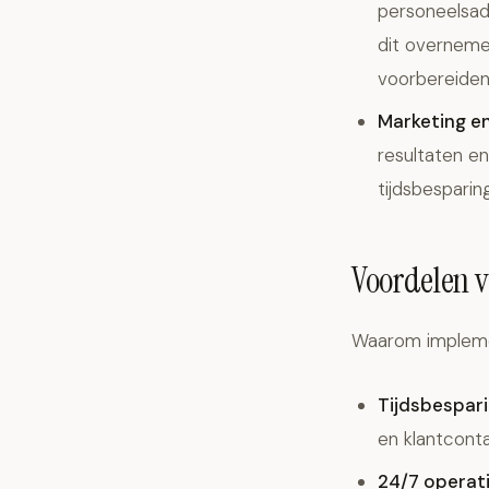
personeelsad
dit overneme
voorbereiden
Marketing e
resultaten e
tijdsbesparin
Voordelen v
Waarom implement
Tijdsbespari
en klantconta
24/7 operati