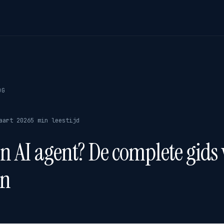
OG
aart 2026
5 min leestijd
en AI agent? De complete gids
en