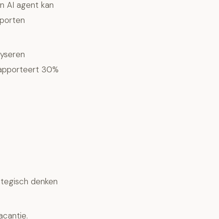
n AI agent kan
pporten
lyseren
 rapporteert 30%
rategisch denken
acantie.