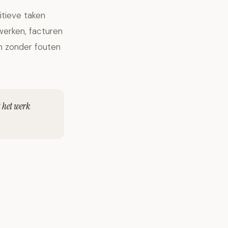
itieve taken
rwerken, facturen
n zonder fouten
t het werk