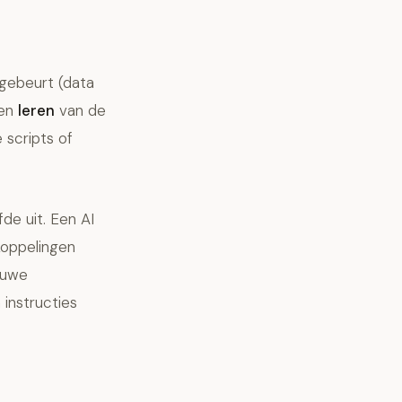
gebeurt (data
 en
leren
van de
 scripts of
de uit. Een AI
 koppelingen
euwe
 instructies