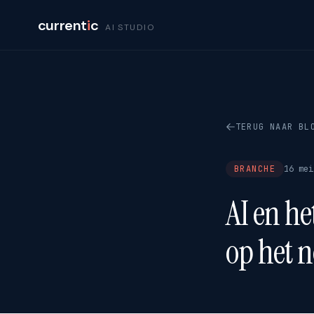
current
i
c
AI STUDIO
TERUG NAAR BL
BRANCHE
16 mei
AI en he
op het 