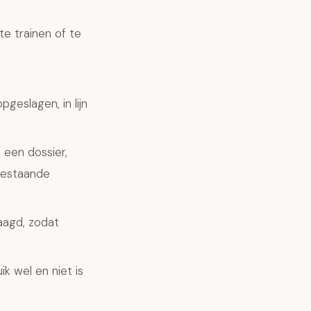
e trainen of te
eslagen, in lijn
een dossier,
bestaande
aagd, zodat
ik wel en niet is