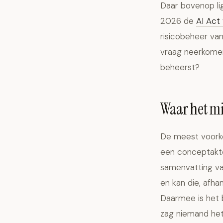
Daar bovenop li
2026 de
AI Act
risicobeheer van
vraag neerkomen:
beheerst?
Waar het mi
De meest voorko
een conceptakte 
samenvatting van
en kan die, afha
Daarmee is het 
zag niemand het