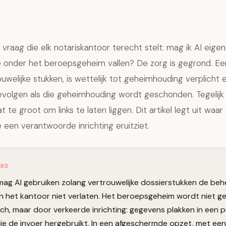
 vraag die elk notariskantoor terecht stelt: mag ik AI eigenl
e onder het beroepsgeheim vallen? De zorg is gegrond. Ee
ouwelijke stukken, is wettelijk tot geheimhouding verplicht 
evolgen als die geheimhouding wordt geschonden. Tegelijk 
at te groot om links te laten liggen. Dit artikel legt uit waar
e een verantwoorde inrichting eruitziet.
ORD
mag AI gebruiken zolang vertrouwelijke dossierstukken de beh
n het kantoor niet verlaten. Het beroepsgeheim wordt niet 
ich, maar door verkeerde inrichting: gegevens plakken in een p
ie de invoer hergebruikt. In een afgeschermde opzet, met een