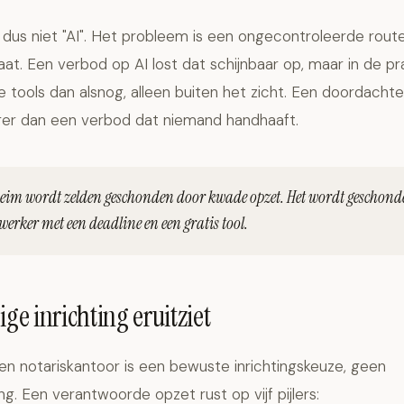
 dus niet "AI". Het probleem is een ongecontroleerde rout
aat. Een verbod op AI lost dat schijnbaar op, maar in de pra
tools dan alsnog, alleen buiten het zicht. Een doordachte,
iliger dan een verbod dat niemand handhaaft.
heim wordt zelden geschonden door kwade opzet. Het wordt geschond
rker met een deadline en een gratis tool.
ige inrichting eruitziet
een notariskantoor is een bewuste inrichtingskeuze, geen
ng. Een verantwoorde opzet rust op vijf pijlers: