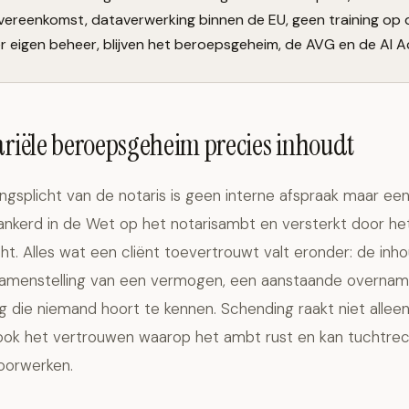
ereenkomst, dataverwerking binnen de EU, geen training op 
r eigen beheer, blijven het beroepsgeheim, de AVG en de AI 
ariële beroepsgeheim precies inhoudt
splicht van de notaris is geen interne afspraak maar een
rankerd in de Wet op het notarisambt en versterkt door he
t. Alles wat een cliënt toevertrouwt valt eronder: de inh
amenstelling van een vermogen, een aanstaande overnam
g die niemand hoort te kennen. Schending raakt niet allee
 ook het vertrouwen waarop het ambt rust en kan tuchtrech
doorwerken.