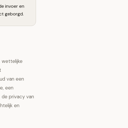
de invoer en
Act geborgd.
 wettelijke
t
oud van een
e, een
n de privacy van
telijk en