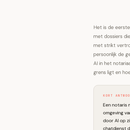
Het is de eerste
met dossiers di
met strikt vertr
persoonlijk de g
AI in het notaria
grens ligt en ho
KORT ANTWO
Een notaris 
omgeving va
door AI op z
chatdienst d