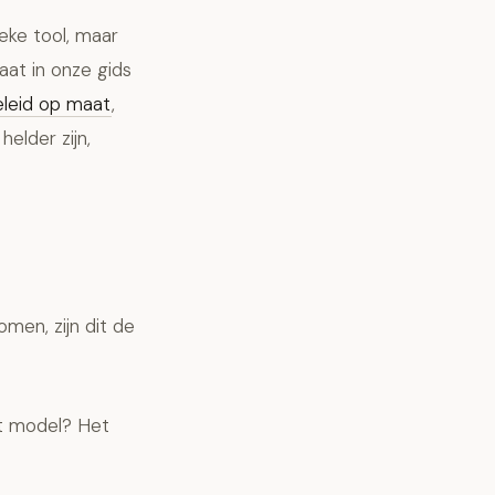
eke tool, maar
at in onze gids
eleid op maat
,
elder zijn,
omen, zijn dit de
et model? Het