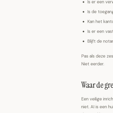
Is er een ve
Is de toegan
Kan het kant
Is er een va
Blijft de not
Pas als deze zes
Niet eerder.
Waar de gren
Een veilige inri
niet. AI is een 