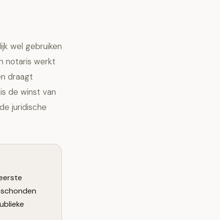
ijk wel gebruiken
n notaris werkt
en draagt
is de winst van
 de juridische
eerste
geschonden
ublieke