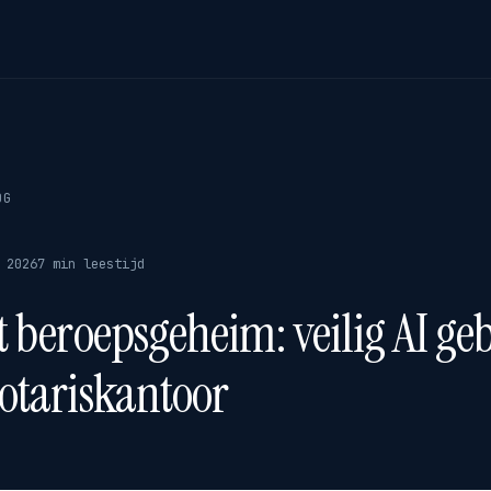
OG
 2026
7 min leestijd
t beroepsgeheim: veilig AI g
notariskantoor