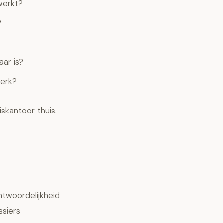
werkt?
?
ar is?
werk?
skantoor thuis.
ntwoordelijkheid
ssiers