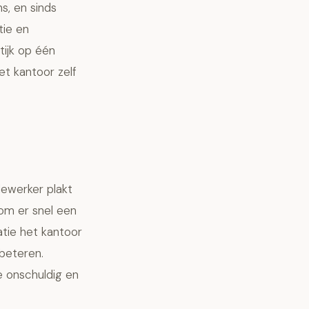
s, en sinds
tie en
tijk op één
et kantoor zelf
ewerker plakt
 om er snel een
atie het kantoor
rbeteren.
e onschuldig en