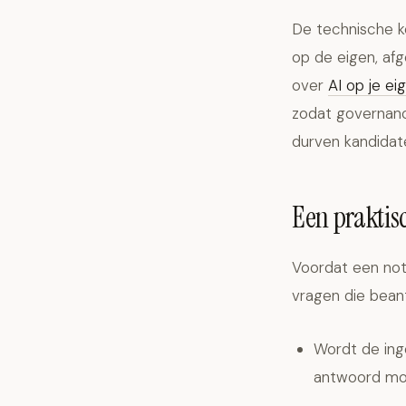
De technische ke
op de eigen, af
over
AI op je ei
zodat governance
durven kandidate
Een praktisc
Voordat een nota
vragen die bean
Wordt de ing
antwoord moe