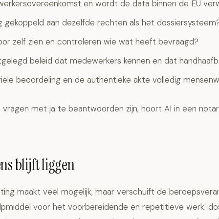
rwerkersovereenkomst en wordt de data binnen de EU ver
g gekoppeld aan dezelfde rechten als het dossiersysteem
oor zelf zien en controleren wie wat heeft bevraagd?
stgelegd beleid dat medewerkers kennen en dat handhaafba
ariële beoordeling en de authentieke akte volledig mensen
 vragen met ja te beantwoorden zijn, hoort AI in een notari
s blijft liggen
chting maakt veel mogelijk, maar verschuift de beroepsvera
hulpmiddel voor het voorbereidende en repetitieve werk: do