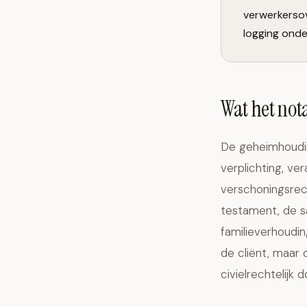
verwerkersov
logging onde
Wat het not
De geheimhouding
verplichting, ve
verschoningsrech
testament, de s
familieverhoudin
de cliënt, maar
civielrechtelijk 