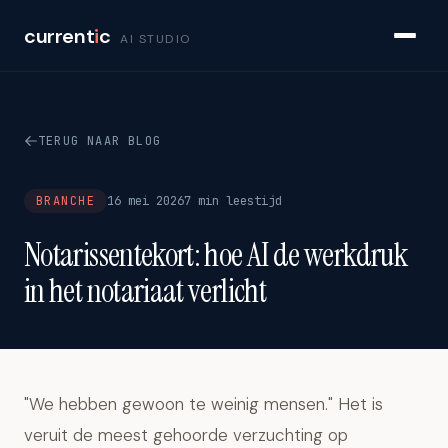
current
i
c
AI STUDIO
TERUG NAAR BLOG
BRANCHE
16 mei 2026
7 min leestijd
Notarissentekort: hoe AI de werkdruk
in het notariaat verlicht
"We hebben gewoon te weinig mensen." Het is
veruit de meest gehoorde verzuchting op