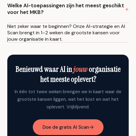
de oplossing. Zij kennen de uitzonderingen en weten
Welke AI-toepassingen zijn het meest geschikt
werkt, en betrek je team vanaf dag een.
voor het MKB?
wat het systeem echt bruikbaar maakt. Medewerkers
die meedenken worden mede-eigenaars, en dat maakt
Goede startpunten zijn: automatisch verwerken van e-
Niet zeker waar te beginnen? Onze
AI-strategie en AI
het verschil tussen adoptie en weerstand. Onze
AI
Scan
brengt in 1–2 weken de grootste kansen voor
mails, genereren van offertes en rapporten,
jouw organisatie in kaart.
Enablement
programma's helpen hier concreet bij.
samenvatten van documenten en klantgesprekken, en
het beantwoorden van veelgestelde vragen via een
interne kennisbank. Deze toepassingen zijn in weken te
Benieuwd waar AI in
jouw
organisatie
bouwen en leveren direct meetbare tijdsbesparing.
het meeste oplevert?
In één tot twee weken brengen we in kaart waar de
grootste kansen liggen, wat het kost en wat het
oplevert. Vrijblijvend.
Doe de gratis AI Scan