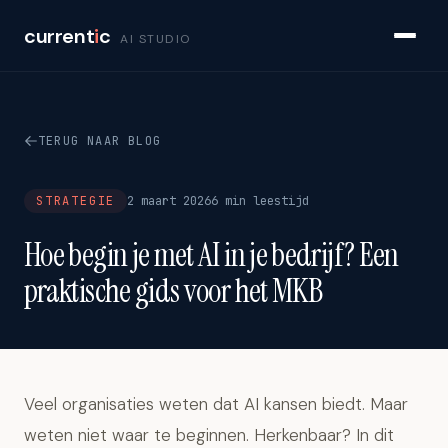
current
i
c
AI STUDIO
TERUG NAAR BLOG
STRATEGIE
2 maart 2026
6 min leestijd
Hoe begin je met AI in je bedrijf? Een
praktische gids voor het MKB
Veel organisaties weten dat AI kansen biedt. Maar
weten niet waar te beginnen. Herkenbaar? In dit