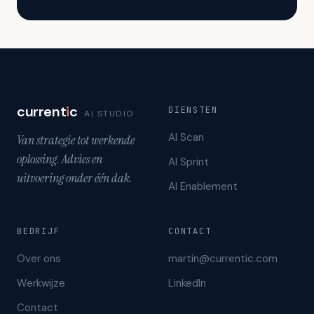
current
i
c
DIENSTEN
AI STUDIO
AI Scan
Van strategie tot werkende
oplossing. Advies en
AI Sprint
uitvoering onder één dak.
AI Enablement
BEDRIJF
CONTACT
Over ons
martin@currentic.com
Werkwijze
LinkedIn
Contact