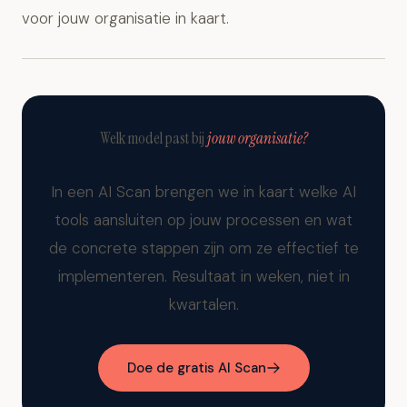
voor contractanalyse en lange documenten is Claude
voor jouw organisatie in kaart.
betrouwbaarder, en voor Google Workspace-taken is
Gemini het meest praktisch. In een
AI Scan
helpen we je
deze keuze concreet te maken op basis van jouw
processen.
Welk model past bij
jouw organisatie?
In een AI Scan brengen we in kaart welke AI
tools aansluiten op jouw processen en wat
de concrete stappen zijn om ze effectief te
implementeren. Resultaat in weken, niet in
kwartalen.
Doe de gratis AI Scan