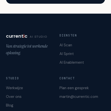
current
i
c
DIENSTEN
AI STUDIO
AI Scan
Van strategie tot werkende
oplossing.
AI Sprint
AI Enablement
STUDIO
CONTACT
Werkwijze
Plan een gesprek
Over ons
martin@currentic.com
Blog