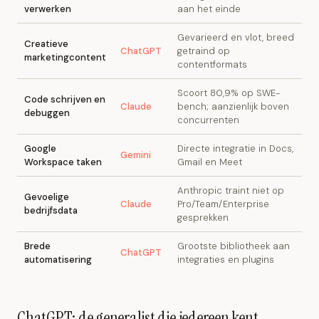
verwerken
aan het einde
Gevarieerd en vlot, breed
Creatieve
ChatGPT
getraind op
marketingcontent
contentformats
Scoort 80,9% op SWE-
Code schrijven en
Claude
bench; aanzienlijk boven
debuggen
concurrenten
Google
Directe integratie in Docs,
Gemini
Workspace taken
Gmail en Meet
Anthropic traint niet op
Gevoelige
Claude
Pro/Team/Enterprise
bedrijfsdata
gesprekken
Brede
Grootste bibliotheek aan
ChatGPT
automatisering
integraties en plugins
ChatGPT: de generalist die iedereen kent