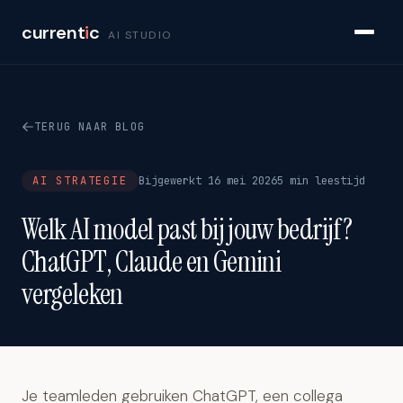
current
i
c
AI STUDIO
TERUG NAAR BLOG
AI STRATEGIE
Bijgewerkt 16 mei 2026
5 min leestijd
Welk AI model past bij jouw bedrijf?
ChatGPT, Claude en Gemini
vergeleken
Je teamleden gebruiken ChatGPT, een collega